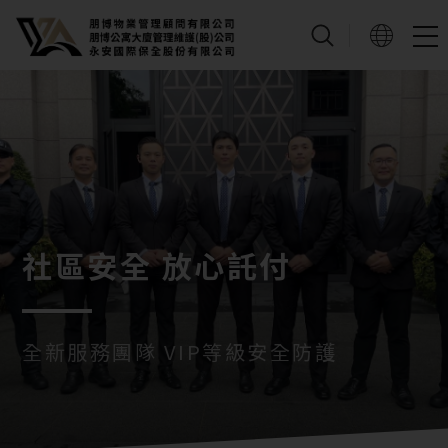
最專業特勤保全培訓機構【永安
國際保全】貼身保鑣、私人保鑣
價格與費用一覽
社區安全 放心託付
社區安全 放心託付
全新服務團隊 VIP等級安全防護