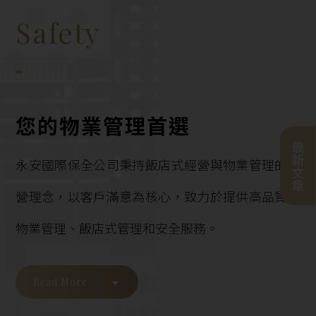
Safety
您的物業管理首選
最新文章
永安國際保全公司秉持飯店式經營與物業管理的經
營理念，以客戶滿意為核心，致力於提供高品質的
14
14
Jul
Jul
物業管理、飯店式管理和安全服務。
-
-
-
-
-
最新消息
最新消息
安全是我
貼身保鑣是什麼？私人保
物業管理公司是做什
Read More
鑣服務內容、工作方式與
的？社區管理、服務